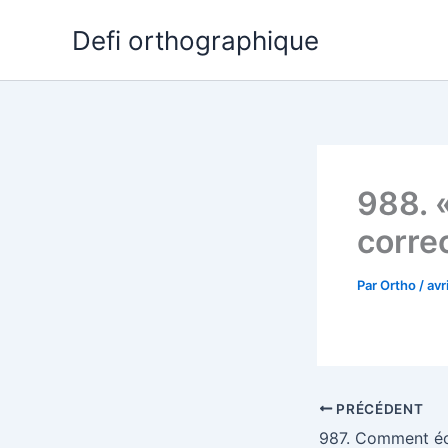
Aller
Defi orthographique
au
contenu
988. 
corre
Par
Ortho
/
avr
PRÉCÉDENT