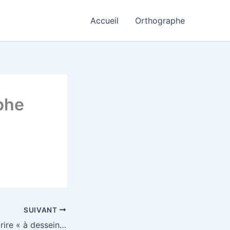
Accueil
Orthographe
aphe
SUIVANT
989. Comment écrire « à dessein » ou « à dessin » ? (à dessein)