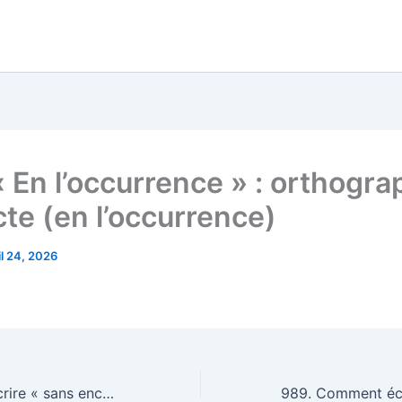
« En l’occurrence » : orthogr
cte (en l’occurrence)
il 24, 2026
987. Comment écrire « sans encombre » ? (sans encombre)